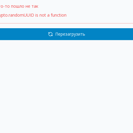
то-то пошло не так
ypto.randomUUID is not a function
Перезагрузить