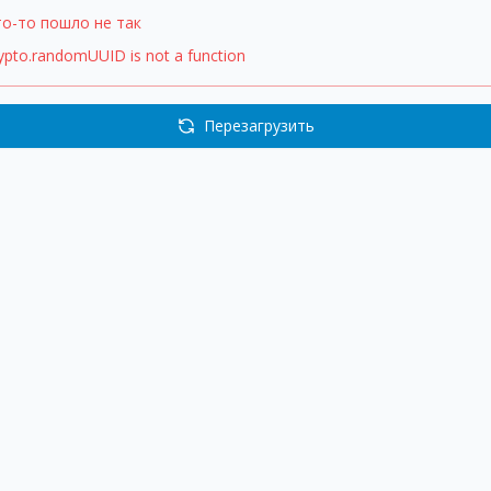
то-то пошло не так
ypto.randomUUID is not a function
Перезагрузить